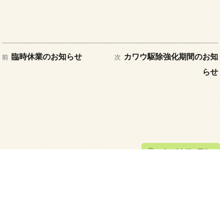
稿
テ
日:
ゴ
リ
ー
前
次
投
臨時休業のお知らせ
カワウ駆除強化期間のお知
前
次
の
の
らせ
稿
投
投
稿:
稿:
ナ
ビ
ゲ
鏡川漁業協同組合
ー
高知市鏡川町104番地6
シ
TEL：088-873-9766 FAX：088-803-9878
Copyright (C) 鏡川漁業協同組合 All Rights Reserved.