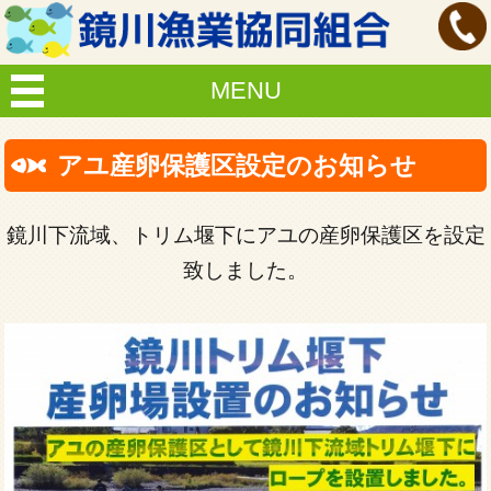
MENU
アユ産卵保護区設定のお知らせ
鏡川下流域、トリム堰下にアユの産卵保護区を設定
致しました。