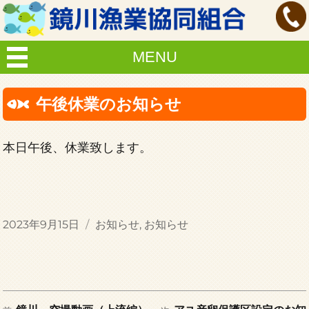
MENU
午後休業のお知らせ
本日午後、休業致します。
投
カ
2023年9月15日
お知らせ
,
お知らせ
稿
テ
日:
ゴ
リ
ー
前
次