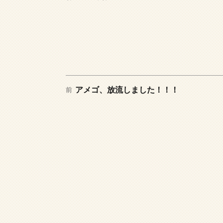
日:
テ
ゴ
リ
ー
前
投
アメゴ、放流しました！！！
前
の
稿
投
稿:
ナ
ビ
ゲ
ー