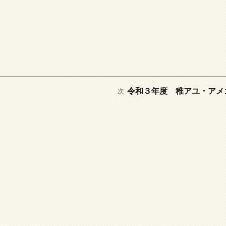
次
令和３年度 稚アユ・アメ
次
の
投
稿: