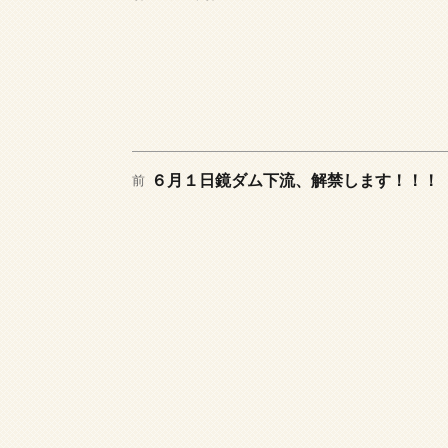
日:
テ
ゴ
リ
ー
前
投
６月１日鏡ダム下流、解禁します！！！
前
の
稿
投
稿:
ナ
ビ
ゲ
ー