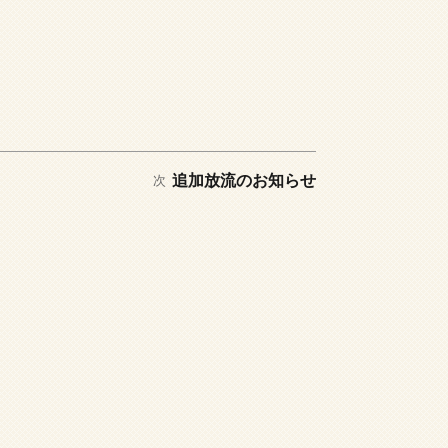
次
追加放流のお知らせ
次
の
投
稿: