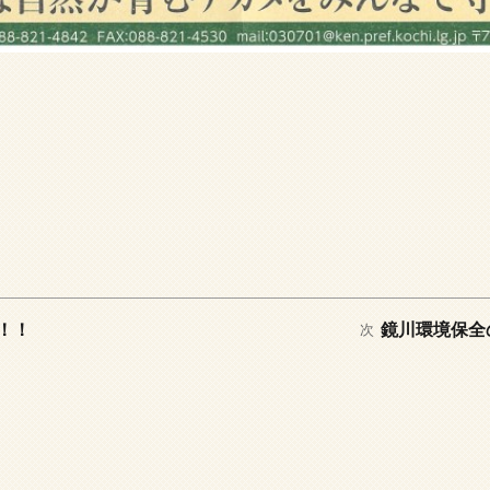
次
！！
鏡川環境保全
次
の
投
稿: