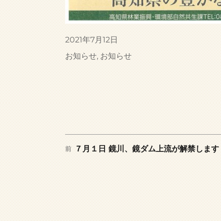
投
2021年7月12日
稿
カ
お知らせ
,
お知らせ
日:
テ
ゴ
リ
ー
前
投
７月１日 鏡川、鏡ダム上流が解禁します
前
の
稿
投
稿:
ナ