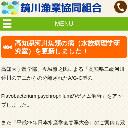
MENU
高知県河川魚類の病（水族病理学研
究室）を更新しました！
高知大学農学部、今城雅之氏による「高知県二級河川
鏡川のアユからの分離されたA/G-C型の
Flavobacterium psychrophilumのゲノム解析」をアッ
プしました。
また『平成28年日本水産学会春季大会』のご案内も致