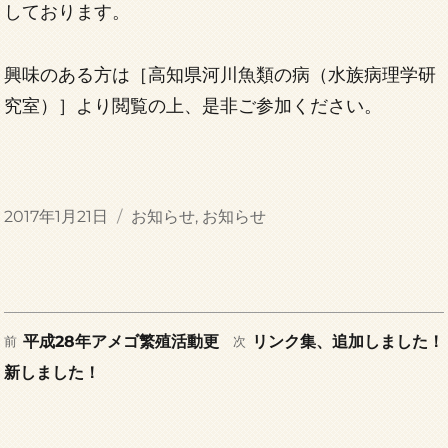
しております。
興味のある方は［高知県河川魚類の病（水族病理学研
究室）］より閲覧の上、是非ご参加ください。
投
カ
2017年1月21日
お知らせ
,
お知らせ
稿
テ
日:
ゴ
リ
ー
前
次
投
平成28年アメゴ繁殖活動更
リンク集、追加しました！
前
次
の
の
新しました！
稿
投
投
稿:
稿:
ナ