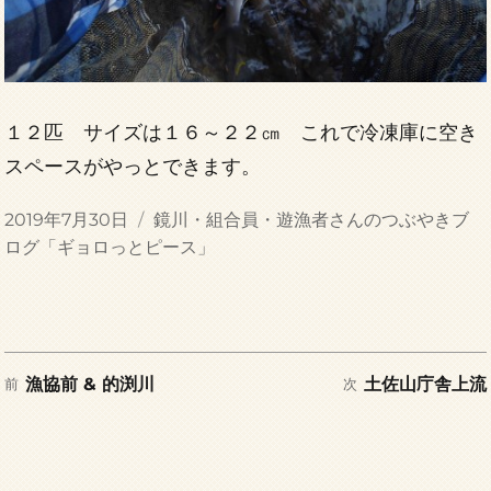
１２匹 サイズは１６～２２㎝ これで冷凍庫に空き
スペースがやっとできます。
投
カ
2019年7月30日
鏡川・組合員・遊漁者さんのつぶやきブ
稿
テ
ログ「ギョロっとピース」
日:
ゴ
リ
ー
前
次
投
漁協前 & 的渕川
土佐山庁舎上流
前
次
の
の
稿
投
投
稿:
稿: