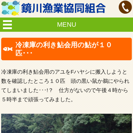
MENU
冷凍庫の利き鮎会用の鮎が１０
匹･･･
冷凍庫の利き鮎会用のアユをFハヤシに搬入しようと
数を確認したところ１０匹 頭の黒い鼠か鵜にやられ
てしまいました･･･!？ 仕方がないので午後４時から
５時半まで頑張ってみました。