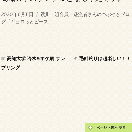
投
カ
2020年6月11日
鏡川・組合員・遊漁者さんのつぶやきブロ
稿
テ
グ「ギョロっとピース」
日:
ゴ
リ
ー
前
次
投
高知大学 冷水&ボケ病 サン
毛針釣りは超楽しい！！
前
次
の
の
プリング
稿
投
投
稿:
稿:
ナ
ビ
ゲ
ー