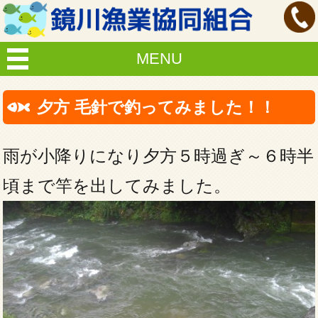
MENU
夕方 毛針で釣ってみました！！
雨が小降りになり夕方５時過ぎ～６時半
頃まで竿を出してみました。