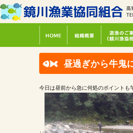
昼過ぎから牛鬼
今日は昼前から急に何処のポイントも
↓↓