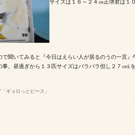
サイズは１６～２４㎝正堺君は１
ので聞いてみると『今日はえらい人が居るのうの一言』
事。昼過ぎから１３匹サイズはバラバラ但し２７㎝≦を１
グ「ギョロっとピース」