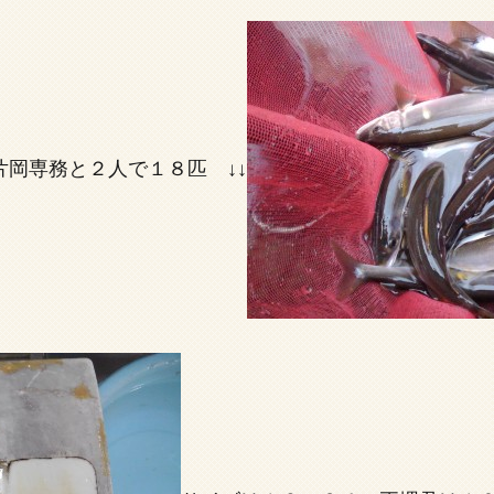
岡専務と２人で１８匹 ↓↓