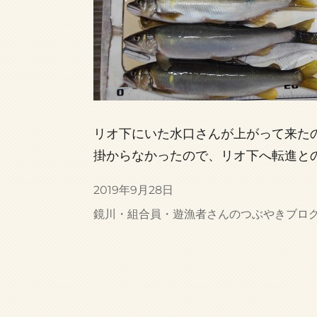
リオ下にいた水口さんが上がって来た
掛からなかったので、リオ下へ転進との
投
2019年9月28日
稿
カ
鏡川・組合員・遊漁者さんのつぶやきブロ
日:
テ
ゴ
リ
ー