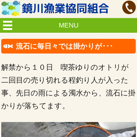
MENU
流石に毎日々では掛かりが･･･
解禁から１０日 喫茶ゆりのオトリが
二回目の売り切れる程釣り人が入った
事、先日の雨による濁水から、流石に掛
かりが落ちてます。