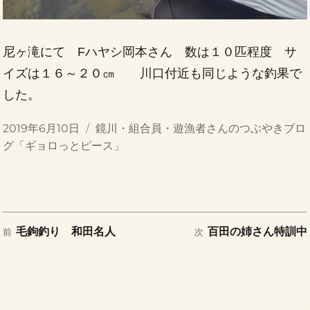
尼ヶ滝にて Fハヤシ岡本さん 数は１０匹程度 サ
イズは１６～２０㎝ 川口付近も同じような釣果で
した。
投
カ
2019年6月10日
鏡川・組合員・遊漁者さんのつぶやきブロ
稿
テ
グ「ギョロっとピース」
日:
ゴ
リ
ー
前
次
投
毛鉤釣り 和田名人
百田の姉さん特訓中
前
次
の
の
稿
投
投
稿:
稿:
ナ