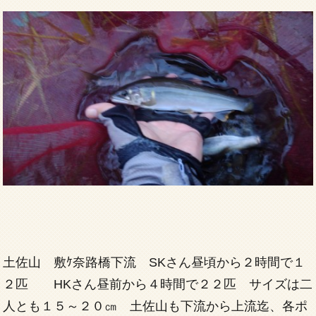
土佐山 敷ｹ奈路橋下流 SKさん昼頃から２時間で１
２匹 HKさん昼前から４時間で２２匹 サイズは二
人とも１５～２０㎝ 土佐山も下流から上流迄、各ポ