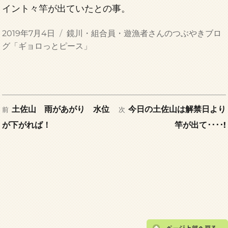
イント々竿が出ていたとの事。
投
カ
2019年7月4日
鏡川・組合員・遊漁者さんのつぶやきブロ
稿
テ
グ「ギョロっとピース」
日:
ゴ
リ
ー
前
次
投
土佐山 雨があがり 水位
今日の土佐山は解禁日より
前
次
の
の
が下がれば！
竿が出て････!
稿
投
投
稿:
稿:
ナ
ビ
ゲ