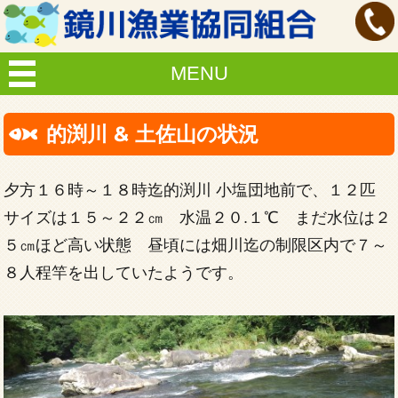
MENU
的渕川 & 土佐山の状況
夕方１６時～１８時迄的渕川 小塩団地前で、１２匹
サイズは１５～２２㎝ 水温２０.１℃ まだ水位は２
５㎝ほど高い状態 昼頃には畑川迄の制限区内で７～
８人程竿を出していたようです。