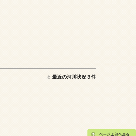
次
最近の河川状況３件
次
の
投
稿: