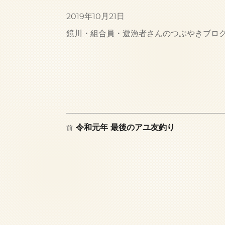
投
2019年10月21日
稿
カ
鏡川・組合員・遊漁者さんのつぶやきブロ
日:
テ
ゴ
リ
ー
前
投
令和元年 最後のアユ友釣り
前
の
稿
投
稿:
ナ
ビ