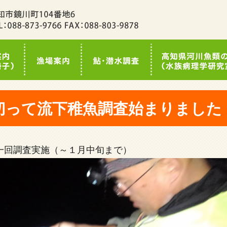
切って流下稚魚調査始まりました
一回調査実施（～１月中旬まで）