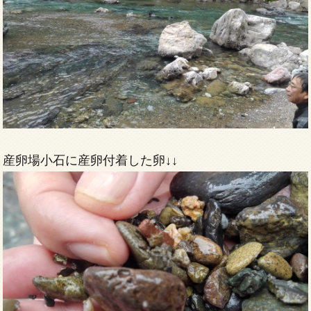
産卵場小石に産卵付着した卵↓↓