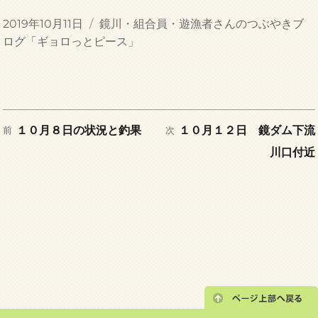
投
カ
2019年10月11日
鏡川・組合員・遊漁者さんのつぶやきブ
稿
テ
ログ「ギョロっとピース」
日:
ゴ
リ
ー
前
次
投
１０月８日の状況と釣果
１０月１２日 鏡ダム下流
前
次
の
の
川口付近
稿
投
投
稿:
稿:
ナ
ビ
ゲ
ー