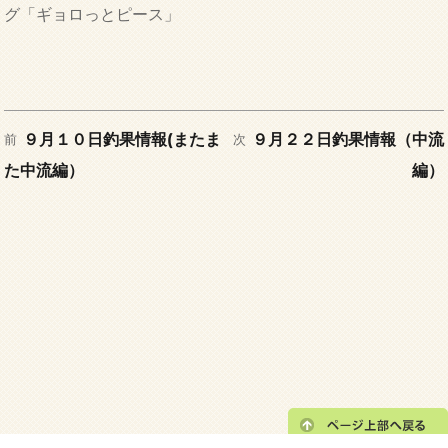
稿
テ
グ「ギョロっとピース」
日:
ゴ
リ
ー
前
次
投
９月１０日釣果情報(またま
９月２２日釣果情報（中流
前
次
の
の
た中流編）
編）
稿
投
投
稿:
稿:
ナ
ビ
ゲ
ー
シ