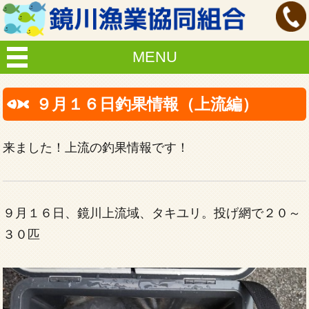
MENU
９月１６日釣果情報（上流編）
来ました！上流の釣果情報です！
９月１６日、鏡川上流域、タキユリ。投げ網で２０～
３０匹