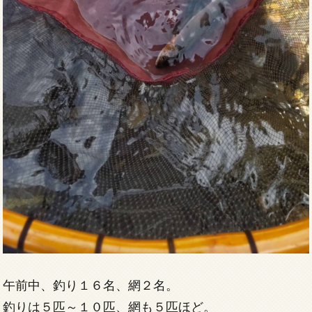
午前中、釣り１６名、網２名。
釣りは５匹～１０匹、網も５匹ほど。