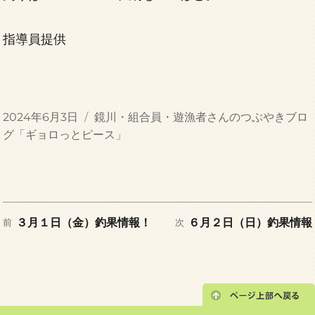
指導員提供
投
カ
2024年6月3日
鏡川・組合員・遊漁者さんのつぶやきブロ
稿
テ
グ「ギョロっとピース」
日:
ゴ
リ
ー
前
次
投
３月１日（金）釣果情報！
６月２日（日）釣果情報
前
次
の
の
稿
投
投
稿:
稿:
ナ