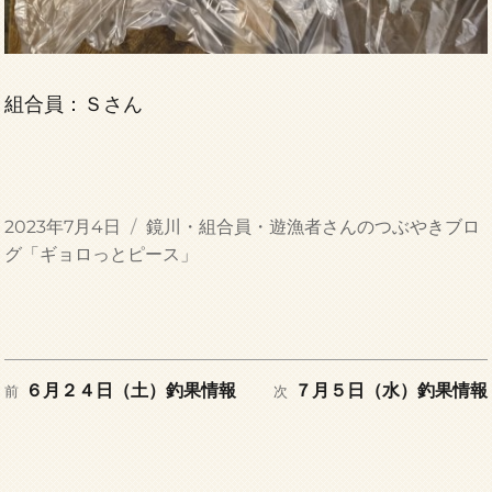
組合員：Ｓさん
投
カ
2023年7月4日
鏡川・組合員・遊漁者さんのつぶやきブロ
稿
テ
グ「ギョロっとピース」
日:
ゴ
リ
ー
前
次
投
６月２４日（土）釣果情報
７月５日（水）釣果情報
前
次
の
の
稿
投
投
稿:
稿: