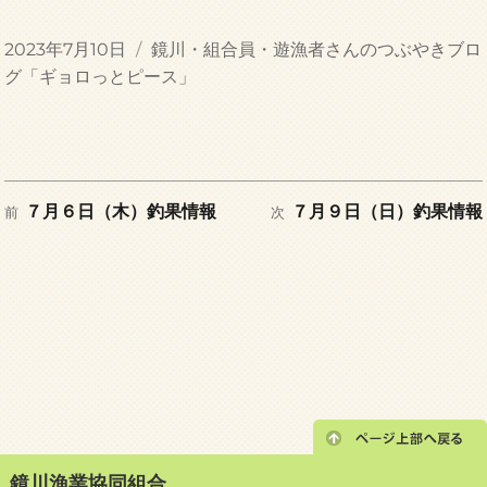
投
カ
2023年7月10日
鏡川・組合員・遊漁者さんのつぶやきブロ
稿
テ
グ「ギョロっとピース」
日:
ゴ
リ
ー
前
次
投
７月６日（木）釣果情報
７月９日（日）釣果情報
前
次
の
の
稿
投
投
稿:
稿:
ナ
ビ
ゲ
ー
鏡川漁業協同組合