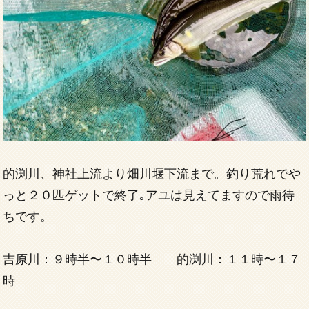
的渕川、神社上流より畑川堰下流まで。釣り荒れでや
っと２０匹ゲットで終了｡アユは見えてますので雨待
ちです。
吉原川：９時半〜１０時半 的渕川：１１時〜１７
時