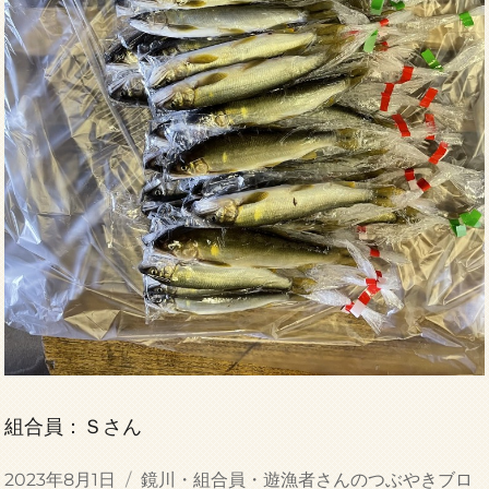
組合員：Ｓさん
投
カ
2023年8月1日
鏡川・組合員・遊漁者さんのつぶやきブロ