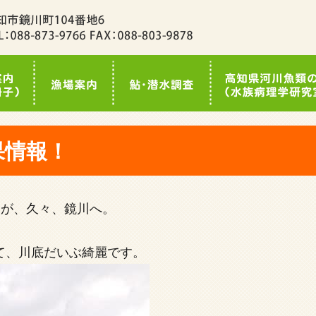
果情報！
んが、久々、鏡川へ。
て、川底だいぶ綺麗です。