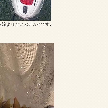
支流よりだいぶデカイです♪
。