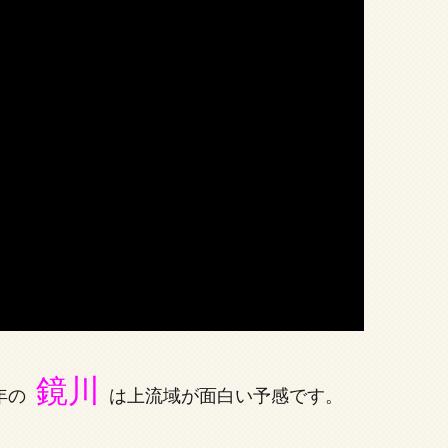
鏡川
年の
は上流域が面白い予感です。