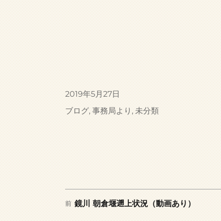
投
2019年5月27日
稿
カ
ブログ
,
事務局より
,
未分類
日:
テ
ゴ
リ
ー
前
投
鏡川 朝倉堰遡上状況（動画あり）
前
の