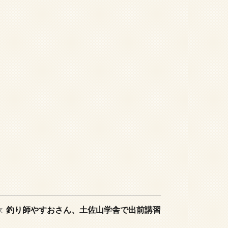
次
釣り師やすおさん、土佐山学舎で出前講習
次
の