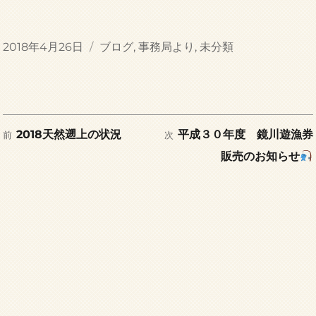
投
カ
2018年4月26日
ブログ
,
事務局より
,
未分類
稿
テ
日:
ゴ
リ
ー
前
次
投
2018天然遡上の状況
平成３０年度 鏡川遊漁券
前
次
の
の
販売のお知らせ
稿
投
投
稿:
稿:
ナ
ビ
ゲ
ー