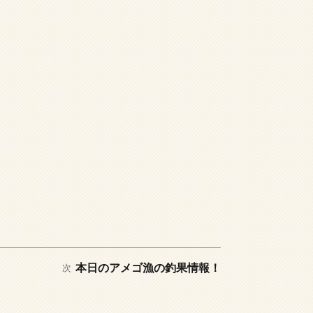
次
本日のアメゴ漁の釣果情報！
次
の
投