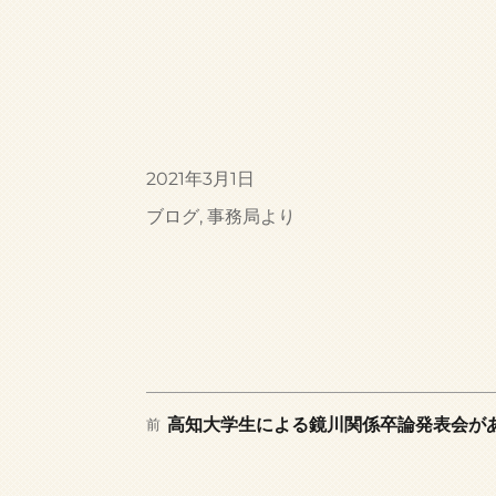
投
2021年3月1日
稿
カ
ブログ
,
事務局より
日:
テ
ゴ
リ
ー
前
投
高知大学生による鏡川関係卒論発表会が
前
の
稿
投