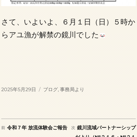
さて、いよいよ、６月１日（日）５時か
らアユ漁が解禁の鏡川でした
投
カ
2025年5月29日
ブログ
,
事務局より
稿
テ
日:
ゴ
リ
ー
前
次
投
令和７年 放流体験会ご報告
鏡川流域パートナーシップ
前
次
の
の
だより（№２１６・№２１