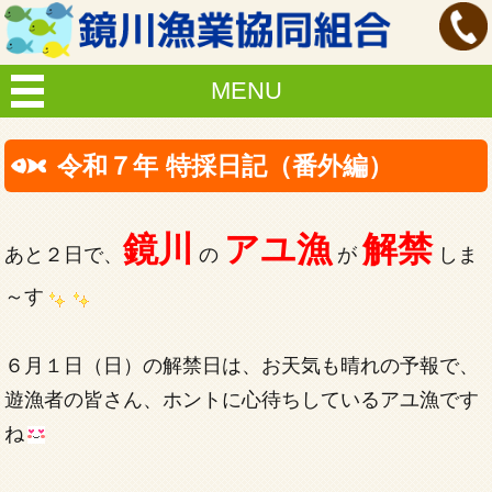
MENU
令和７年 特採日記（番外編）
鏡川
アユ漁
解禁
あと２日で、
の
が
しま
～す
６月１日（日）の解禁日は、お天気も晴れの予報で、
遊漁者の皆さん、ホントに心待ちしているアユ漁です
ね