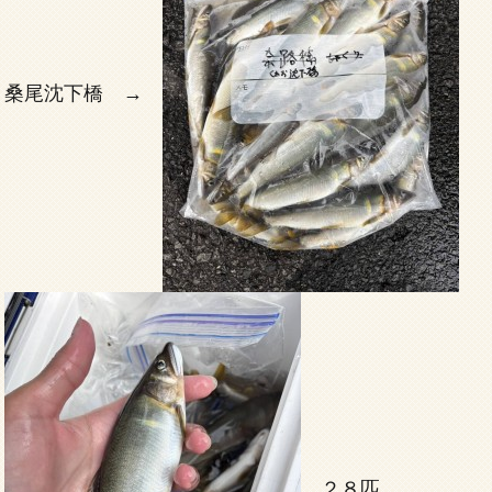
桑尾沈下橋 →
２８匹