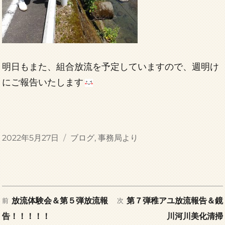
明日もまた、組合放流を予定していますので、週明け
にご報告いたします
投
カ
2022年5月27日
ブログ
,
事務局より
稿
テ
日:
ゴ
リ
ー
前
次
投
放流体験会＆第５弾放流報
第７弾稚アユ放流報告＆鏡
前
次
の
の
告！！！！！
川河川美化清掃