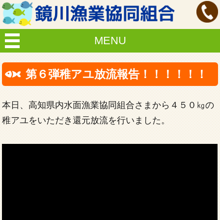
MENU
第６弾稚アユ放流報告！！！！！！
本日、高知県内水面漁業協同組合さまから４５０㎏の
稚アユをいただき還元放流を行いました。