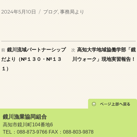
投
カ
2024年5月10日
ブログ
,
事務局より
稿
テ
日:
ゴ
リ
ー
前
次
投
鏡川流域パートナーシップ
高知大学地域協働学部「鏡
前
次
の
の
だより（№１３０・№１３
川ウォーク」現地実習報告！
稿
投
投
１）
稿:
稿:
ナ
ビ
ゲ
鏡川漁業協同組合
ー
高知市鏡川町104番地6
TEL：088-873-9766 FAX：088-803-9878