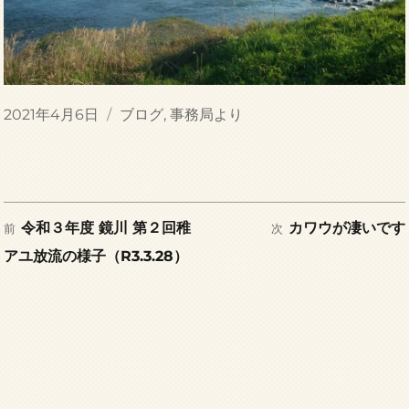
投
カ
2021年4月6日
ブログ
,
事務局より
稿
テ
日:
ゴ
リ
ー
前
次
投
令和３年度 鏡川 第２回稚
カワウが凄いです
前
次
の
の
アユ放流の様子（R3.3.28）
稿
投
投
稿:
稿:
ナ
ビ
ゲ