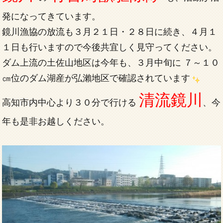
発になってきています。
鏡川漁協の放流も３月２１日・２８日に続き、４月１
１日も行いますので今後共宜しく見守ってください。
ダム上流の土佐山地区は今年も、３月中旬に ７～１０
㎝位のダム湖産が弘瀨地区で確認されています
清流鏡川
高知市内中心より３０分で行ける
、今
年も是非お越しください。