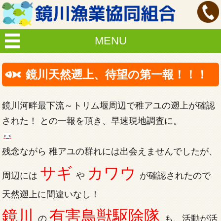
MENU
鏡川天然遡上、待望の第一報！！！
鏡川河畔最下流～トリム堰周辺で稚アユの遡上が確認
された！ との一報を頂き、早速現地調査に。
残念ながら 稚アユの群れには出会えませんでしたが、
サギ
カワウ
周辺には
や
が確認されたので
天然遡上に間違いなし！
鏡川
有害鳥獣駆除隊
の
も、活動が活