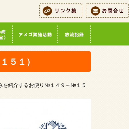
１５１）
みを紹介するお便り№１４９～№１５