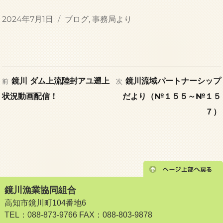
投
カ
2024年7月1日
ブログ
,
事務局より
稿
テ
日:
ゴ
リ
ー
前
次
投
鏡川 ダム上流陸封アユ遡上
鏡川流域パートナーシップ
前
次
の
の
状況動画配信！
だより（№１５５～№１５
稿
投
投
７）
稿:
稿:
ナ
ビ
ゲ
鏡川漁業協同組合
ー
高知市鏡川町104番地6
TEL：088-873-9766 FAX：088-803-9878