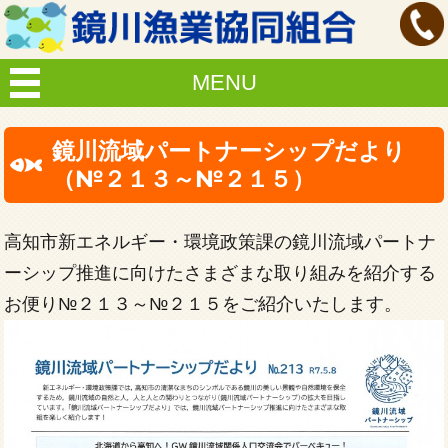
MENU
鏡川流域パートナーシップだより
（№２１３～№２１５）
高知市新エネルギー・環境政策課の鏡川流域パートナ
ーシップ推進に向けたさまざまな取り組みを紹介する
お便り№２１３～№２１５をご紹介いたします。