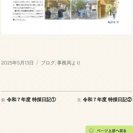
投
カ
2025年5月13日
ブログ
,
事務局より
稿
テ
日:
ゴ
リ
ー
前
次
投
令和７年度 特採日記①
令和７年度 特採日記②
前
次
の
の
稿
投
投
稿:
稿:
ナ