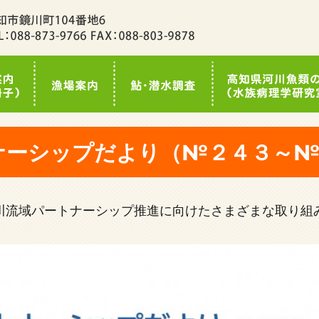
ナーシップだより（№２４３～№
川流域パートナーシップ推進に向けたさまざまな取り組