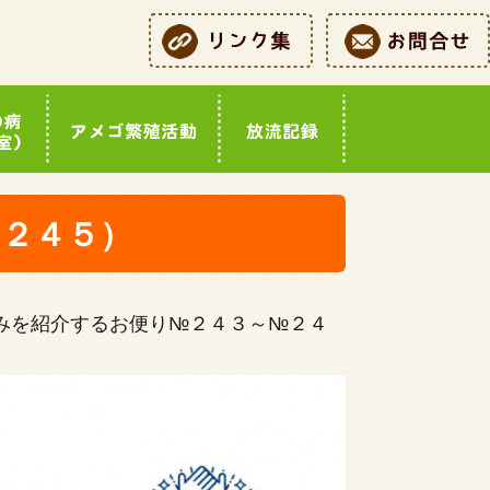
２４５）
みを紹介するお便り№２４３～№２４