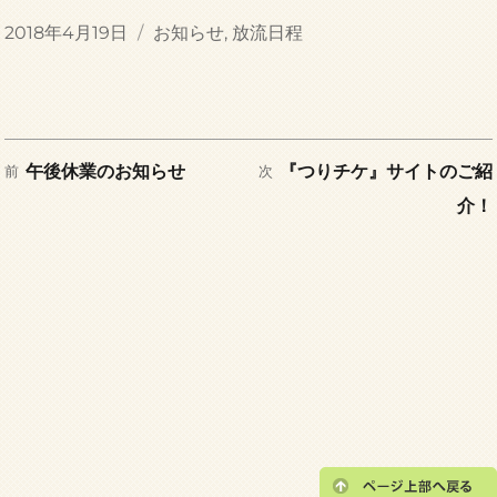
投
カ
2018年4月19日
お知らせ
,
放流日程
稿
テ
日:
ゴ
リ
ー
前
次
投
午後休業のお知らせ
『つりチケ』サイトのご紹
前
次
の
の
介！
稿
投
投
稿:
稿:
ナ
ビ
ゲ
ー
シ