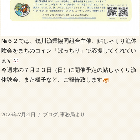
№６２では、鏡川漁業協同組合主催、鮎しゃくり漁体
験会をまちのコイン「ぼっちり」で応援してくれてい
ます
今週末の７月２３日（日）に開催予定の鮎しゃくり漁
体験会、また様子など、ご報告致します
投
カ
2023年7月21日
ブログ
,
事務局より
稿
テ
日:
ゴ
リ